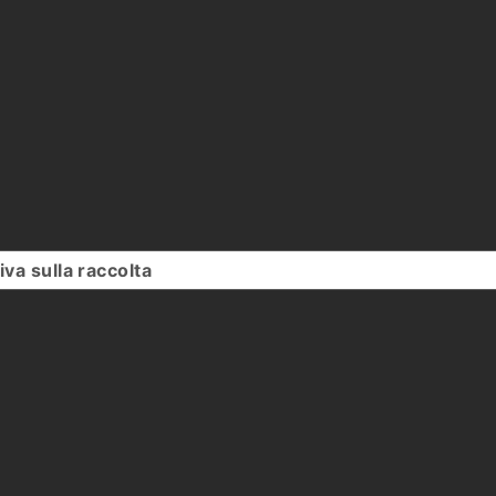
iva sulla raccolta
Le tue preferenze relative alla priv