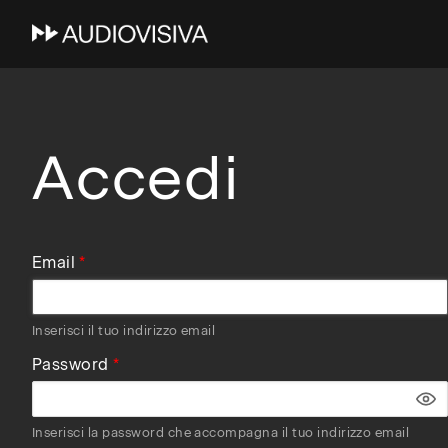
Skip
to
main
navigation
Accedi
Email
Inserisci il tuo indirizzo email
Password
Inserisci la password che accompagna il tuo indirizzo email