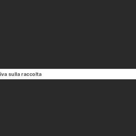
iva sulla raccolta
Le tue preferenze relative alla priv