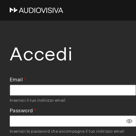
Skip
to
main
navigation
Accedi
Email
Inserisci il tuo indirizzo email
Password
Inserisci la password che accompagna il tuo indirizzo email