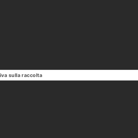
iva sulla raccolta
Le tue preferenze relative alla priv