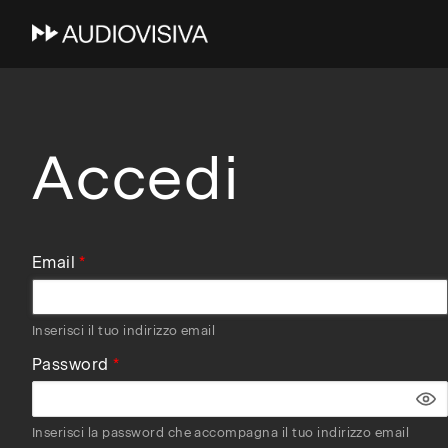
Skip
to
main
navigation
Accedi
Email
Inserisci il tuo indirizzo email
Password
Inserisci la password che accompagna il tuo indirizzo email