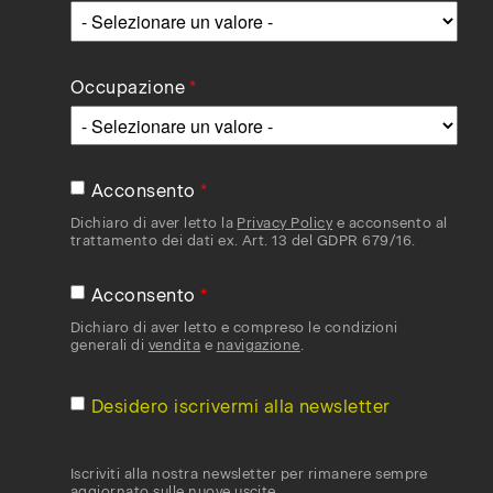
Occupazione
Acconsento
Dichiaro di aver letto la
Privacy Policy
e acconsento al
trattamento dei dati ex. Art. 13 del GDPR 679/16.
Acconsento
Dichiaro di aver letto e compreso le condizioni
generali di
vendita
e
navigazione
.
Desidero iscrivermi alla newsletter
Iscriviti alla nostra newsletter per rimanere sempre
aggiornato sulle nuove uscite.