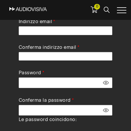
0
Skip
Indirizzo email
to
main
navigation
Conferma indirizzo email
Password
Conferma la password
Le password coincidono: