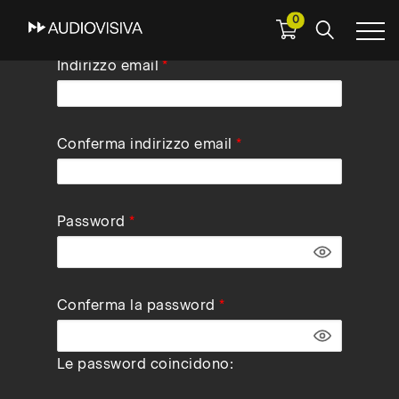
0
Skip
Indirizzo email
to
main
navigation
Conferma indirizzo email
Password
Conferma la password
Le password coincidono: