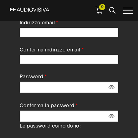
0
Skip
Indirizzo email
to
main
navigation
Conferma indirizzo email
Password
Conferma la password
Le password coincidono: