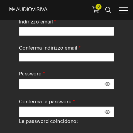
0
Skip
Indirizzo email
to
main
navigation
Conferma indirizzo email
Password
Conferma la password
Le password coincidono: