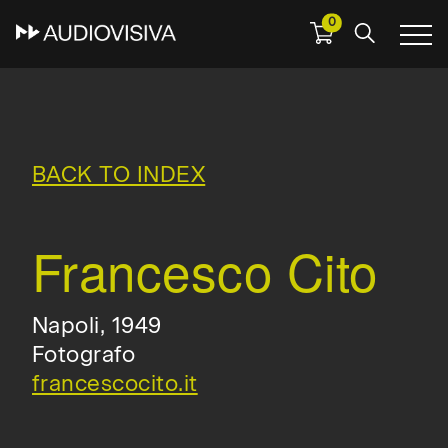
0
Skip
to
main
navigation
BACK TO INDEX
Francesco Cito
Napoli, 1949
Fotografo
francescocito.it