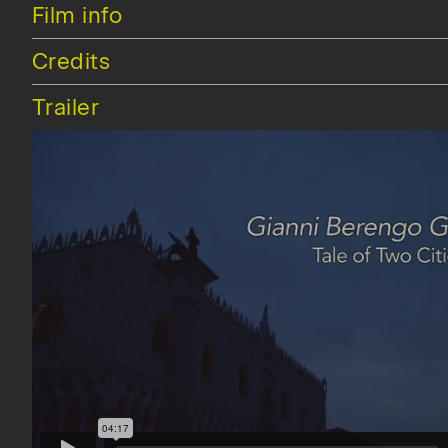
Hide
Film info
Hide
Credits
Hide
Trailer