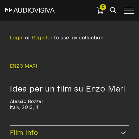
0
Skip
to
main
Login
or
Register
to use my collection.
navigation
ENZO MARI
Idea per un film su Enzo Mari
Alessio Bozzer
Italy, 2013, 4'
Hide
Film info