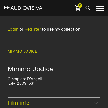
0
Skip
to
main
Login
or
Register
to use my collection.
navigation
MIMMO JODICE
Mimmo Jodice
Giampiero D'Angeli
Italy, 2009, 53'
Hide
Film info