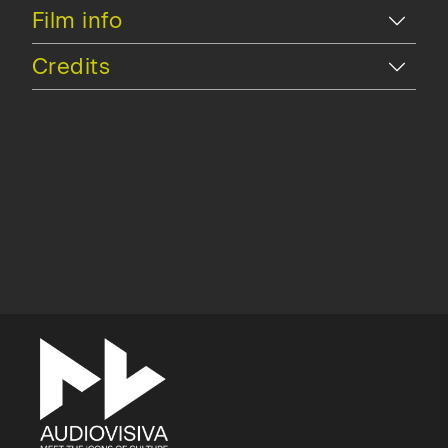
Hide
Film info
Hide
Credits