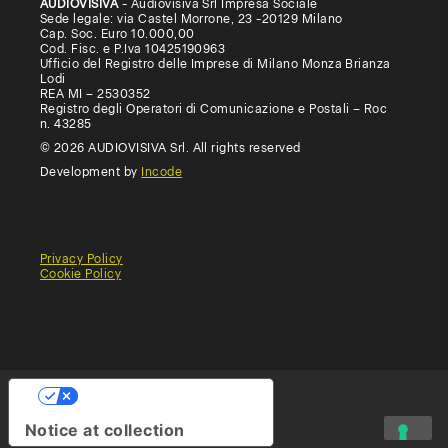
AUDIOVISIVA
- Audiovisiva Srl Impresa Sociale
Sede legale: via Castel Morrone, 23 -20129 Milano
Cap. Soc. Euro 10.000,00
Cod. Fisc. e P.Iva 10425190963
Ufficio del Registro delle Imprese di Milano Monza Brianza
Lodi
REA MI – 2530352
Registro degli Operatori di Comunicazione e Postali – Roc
n. 43285
© 2026 AUDIOVISIVA Srl. All rights reserved
Development by
Incode
Privacy Policy
Cookie Policy
General
Terms
Terms
Conditions
of
of
of
use
Use
Sale
(Educational)
Your Privacy Choices
Notice at collection