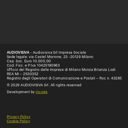
AUDIOVISIVA
- Audiovisiva Srl Impresa Sociale
Sede legale: via Castel Morrone, 23 -20129 Milano
Cap. Soc. Euro 10.000,00
Cod. Fisc. e P.Iva 10425190963
Ufficio del Registro delle Imprese di Milano Monza Brianza Lodi
REA MI – 2530352
Registro degli Operatori di Comunicazione e Postali – Roc n. 43285
© 2026 AUDIOVISIVA Srl. All rights reserved
Development by
Incode
Privacy Policy
Cookie Policy
General
Terms
Terms
Conditions
of
of