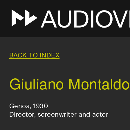
Skip
to
main
BACK TO INDEX
navigation
Giuliano Montaldo
Genoa, 1930
Director, screenwriter and actor