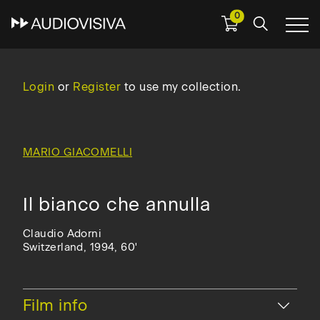
0
Skip
to
main
Login
or
Register
to use my collection.
navigation
MARIO GIACOMELLI
Il bianco che annulla
Claudio Adorni
Switzerland, 1994, 60'
Hide
Film info