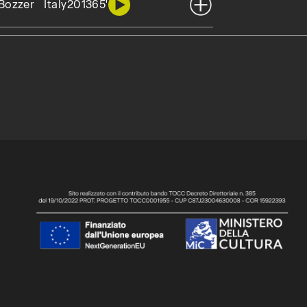
 Bozzer
Italy
2013
65'