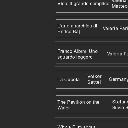
Valeria 
Vico: il grande semplice
Matteo
L'arte anarchica di
Valeria Pari
Enrico Baj
Franco Albini. Uno
Valeria Pa
sguardo leggero
Volker
La Cupola
German
Sattel
The Pavilion on the
Stefan
Water
Silvia 
Why a Film about