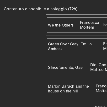
Contenuto disponibile a noleggio (72h)
Francesca
We the Others
It
Molteni
Green Over Gray. Emilio
F
Ambasz
M
Didi Gno
Sinceramente, Gae
Matteo 
Marion Baruch and the
Franc
house on the hill
Molte