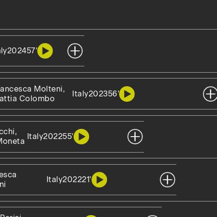
aly
2024
57'
rancesca Molteni,
Italy
2023
56'
attia Colombo
cchi,
Italy
2022
55'
Moneta
esca
Italy
2022
21'
ni