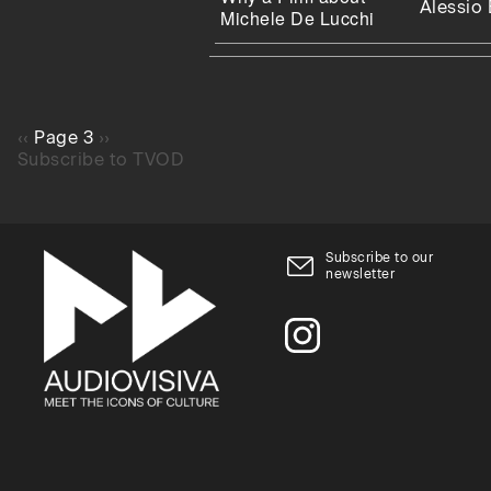
Alessio
Michele De Lucchi
Pagination
Previous
‹‹
Page 3
Next
››
page
Subscribe to TVOD
page
Subscribe to our
newsletter