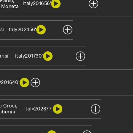
Parisi,
Italy
2016
56'
 Moneta
si
Italy
2024
56'
risi
Italy
2017
30'
y
2016
40'
o Croci,
Italy
2023
77'
Siberini